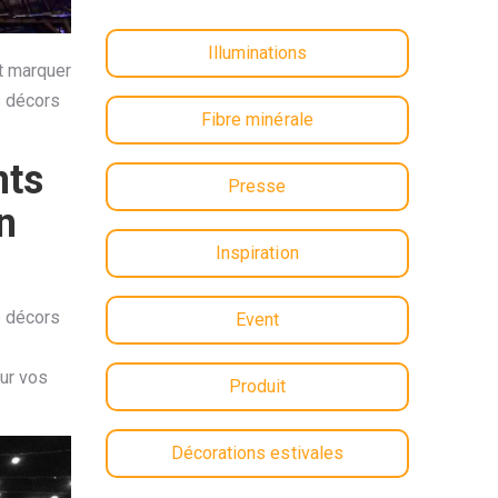
Illuminations
t marquer
s décors
Fibre minérale
nts
Presse
n
Inspiration
e décors
Event
ur vos
Produit
Décorations estivales