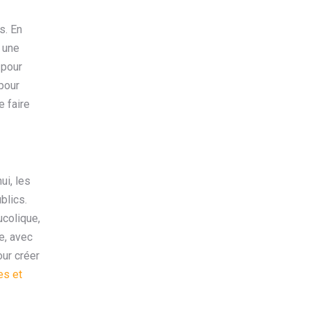
s. En
r une
 pour
 pour
e faire
ui, les
blics.
ucolique,
e, avec
ur créer
es et