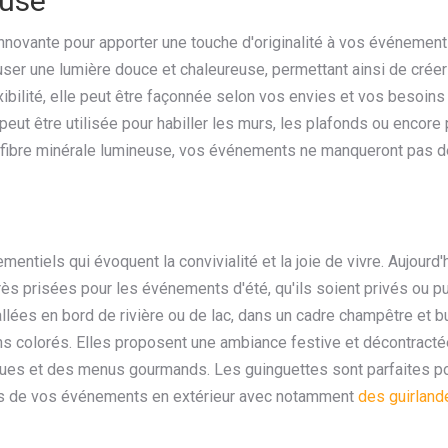
euse
innovante pour apporter une touche d'originalité à vos événement
fuser une lumière douce et chaleureuse, permettant ainsi de crée
xibilité, elle peut être façonnée selon vos envies et vos besoins
eut être utilisée pour habiller les murs, les plafonds ou encore
la fibre minérale lumineuse, vos événements ne manqueront pas d
tiels qui évoquent la convivialité et la joie de vivre. Aujourd'h
très prisées pour les événements d'été, qu'ils soient privés ou pu
lées en bord de rivière ou de lac, dans un cadre champêtre et b
s colorés. Elles proposent une ambiance festive et décontracté
ques et des menus gourmands. Les guinguettes sont parfaites po
ors de vos événements en extérieur avec notamment
des guirland