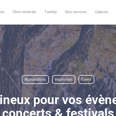
ons
Fibre minérale
Twinkly
Nos services
Galeries
Illuminations
Inspiration
Event
ineux pour vos évène
concerts & festivals