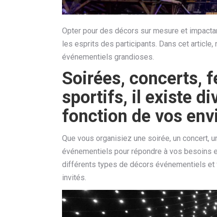
Opter pour des décors sur mesure et impactan
les esprits des participants. Dans cet article
événementiels grandioses.
Soirées, concerts, 
sportifs, il existe 
fonction de vos env
Que vous organisiez une soirée, un concert, u
événementiels pour répondre à vos besoins et
différents types de décors événementiels et 
invités.