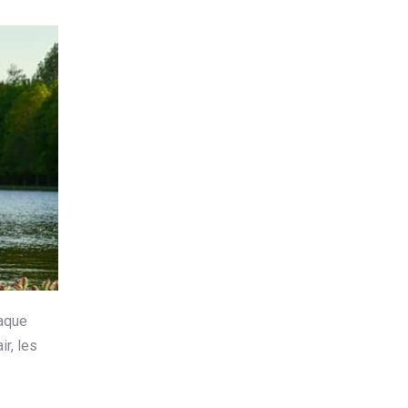
haque
r, les