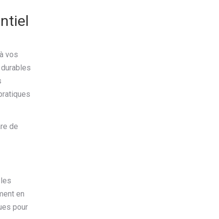
ntiel
 à vos
 durables
s
pratiques
are de
 les
ement en
çues pour