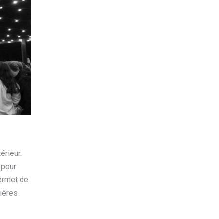
érieur.
 pour
permet de
mières