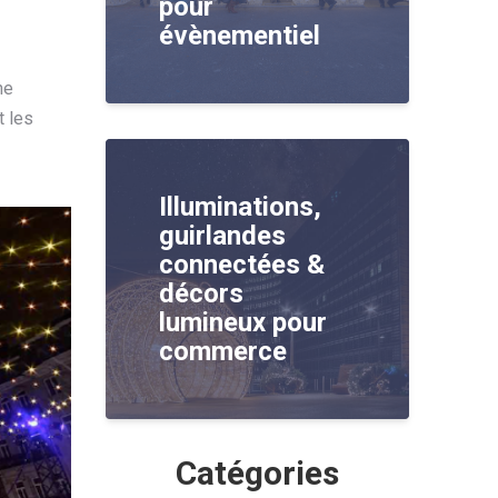
pour
évènementiel
ne
t les
Illuminations,
guirlandes
connectées &
décors
lumineux pour
commerce
Catégories