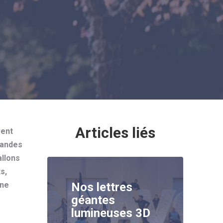
Articles liés
vent
landes
allons
s,
une
Nos lettres
géantes
lumineuses 3D